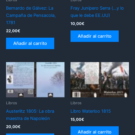
Bernardo de Gálvez: La
Fray Junípero Serra (…y lo
Campaña de Pensacola,
que le debe EE.UU)
1781
10,00
€
22,00
€
Añadir al carrito
Añadir al carrito
Libros
Libros
Austerlitz 1805: La obra
Libro Waterloo 1815
maestra de Napoleón
15,00
€
20,00
€
Añadir al carrito