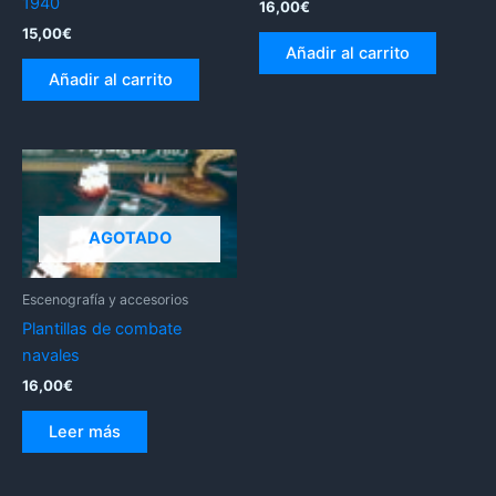
1940
16,00
€
15,00
€
Añadir al carrito
Añadir al carrito
AGOTADO
Escenografía y accesorios
Plantillas de combate
navales
16,00
€
Leer más