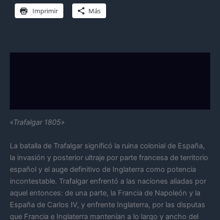
Imprimir
Más
Descripción
Información adicional
Valoraciones (0)
«Trafalgar 1805»
La batalla de Trafalgar significó la ruina colonial de España,
la invasión y posterior ultraje por parte francesa de territorio
español y el auge definitivo de Inglaterra como potencia
incontestable. Trafalgar enfrentó a las naciones aliadas por
aquel entonces: de una parte, la Francia de Napoleón y la
España de Carlos IV, y enfrente Inglaterra, por las disputas
que Francia e Inglaterra mantenían a lo largo y ancho del