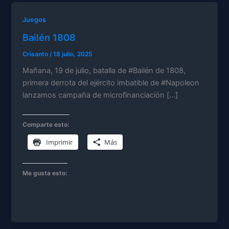
Juegos
Bailén 1808
Crisanto
/
18 julio, 2025
Mañana, 19 de julio, batalla de #Bailén de 1808,
primera derrota del ejército imbatible de #Napoleon
lanzamos campaña de microfinanciación […]
Comparte esto:
Imprimir
Más
Me gusta esto: