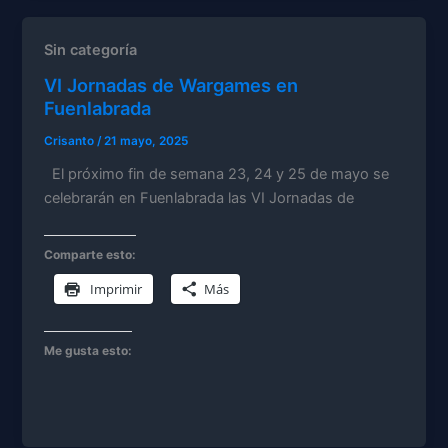
Sin categoría
VI Jornadas de Wargames en
Fuenlabrada
Crisanto
/
21 mayo, 2025
El próximo fin de semana 23, 24 y 25 de mayo se
celebrarán en Fuenlabrada las VI Jornadas de
Comparte esto:
Imprimir
Más
Me gusta esto: