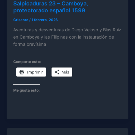
Salpicaduras 23 – Camboya,
protectorado español 1599
Crisanto
/
1 febrero, 2026
Aventuras y desventuras de Diego Veloso y Blas Ruiz
en Camboya y las Filipinas con la instauración de
forma brevísima
Comparte esto:
Imprimir
Más
Me gusta esto: