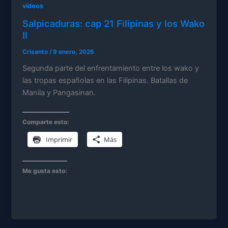
vídeos
Salpicaduras: cap 21 Filipinas y los Wako
II
Crisanto
/
9 enero, 2026
Segunda parte del enfrentamiento entre los wako y
las tropas españolas en las Filipinas. Batallas de
Manila y Pangasinan.
Comparte esto:
Imprimir
Más
Me gusta esto: