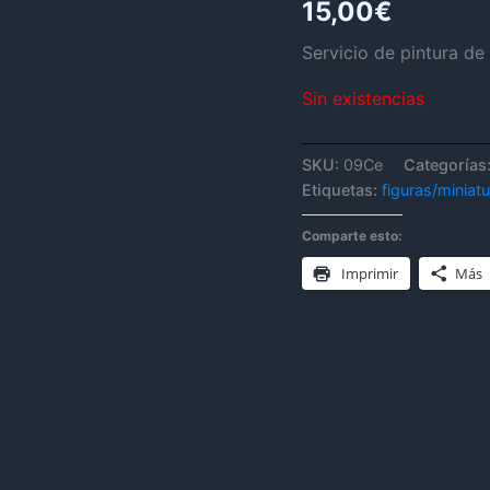
15,00
€
Servicio de pintura de
Sin existencias
SKU:
09Ce
Categorías
Etiquetas:
figuras/miniat
Comparte esto:
Imprimir
Más