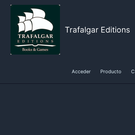
Ir
al
contenido
Trafalgar Editions
Acceder
Producto
C