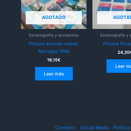
AGOTADO
AGOTA
Escenografía y accesorios
Escenografía y 
Pintura aviones resina,
Pintura flota
Noruega 1940
24,20
18,15
€
Leer m
Leer más
Contacto
Social Media
Polític