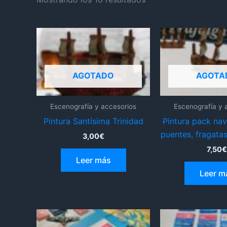
AGOTADO
AGOTA
Escenografía y accesorios
Escenografía y 
Pintura Santísima Trinidad
Pintura pack nav
puentes, fragatas
3,00
€
7,50
€
Leer más
Leer m