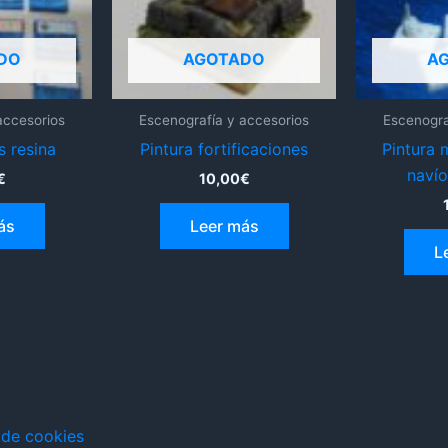
DO
AGOTADO
A
accesorios
Escenografía y accesorios
Escenogra
s resina
Pintura fortificaciones
Pintura 
navío
€
10,00
€
ás
Leer más
L
a de cookies