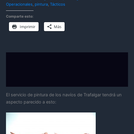
Operacionales
,
pintura
,
Tácticos
Comparte esto:
Imprimir
Más
Descripción
Información adicional
Valoraciones (0)
El servicio de pintura de los navíos de Trafalgar tendrá un
aspecto parecido a esto: