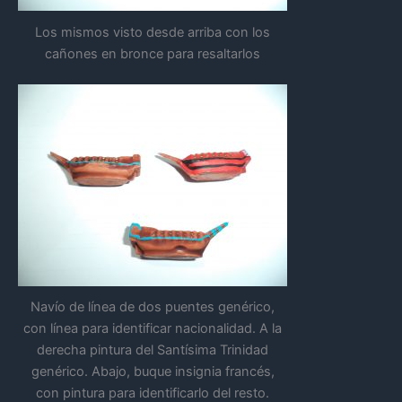
Los mismos visto desde arriba con los
cañones en bronce para resaltarlos
Navío de línea de dos puentes genérico,
con línea para identificar nacionalidad. A la
derecha pintura del Santísima Trinidad
genérico. Abajo, buque insignia francés,
con pintura para identificarlo del resto.