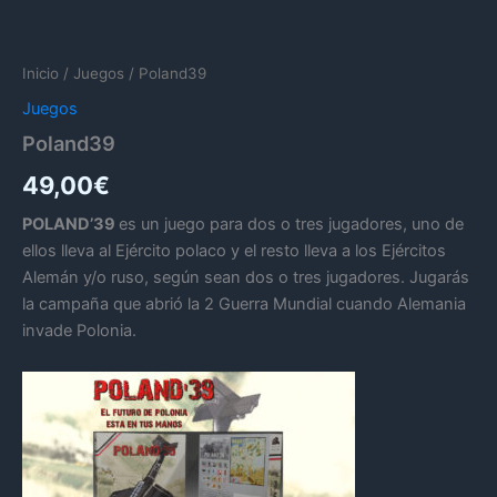
Inicio
/
Juegos
/ Poland39
Juegos
Poland39
49,00
€
POLAND’39
es un juego para dos o tres jugadores, uno de
ellos lleva al Ejército polaco y el resto lleva a los Ejércitos
Alemán y/o ruso, según sean dos o tres jugadores. Jugarás
la campaña que abrió la 2 Guerra Mundial cuando Alemania
invade Polonia.