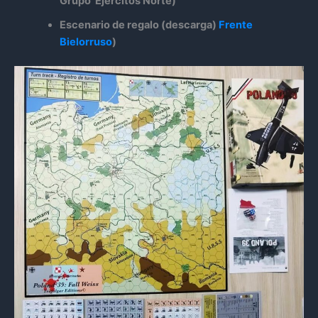
Grupo Ejércitos Norte)
Escenario de regalo (descarga)
Frente
Bielorruso
)