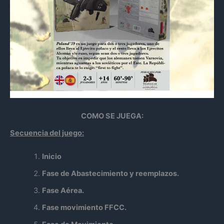
COMO SE JUEGA:
Secuencia del juego:
Inicio
Fase de Abastecimiento y reemplazos.
Fase Aérea.
Fase movimiento FFCC.