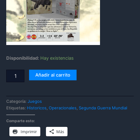
Disponibilidad:
Hay existencias
Añadir al carrito
Categoría:
Juegos
Etiquetas:
Historicos
,
Operacionales
,
Segunda Guerra Mundial
Comparte esto:
Imprimir
Más