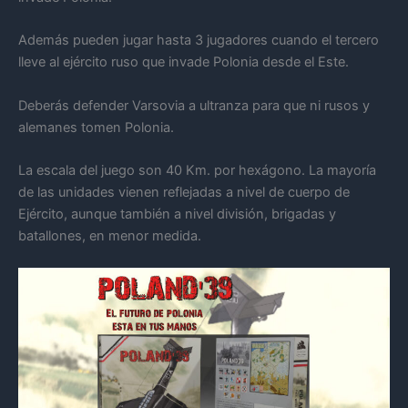
Además pueden jugar hasta 3 jugadores cuando el tercero
lleve al ejército ruso que invade Polonia desde el Este.
Deberás defender Varsovia a ultranza para que ni rusos y
alemanes tomen Polonia.
La escala del juego son 40 Km. por hexágono. La mayoría
de las unidades vienen reflejadas a nivel de cuerpo de
Ejército, aunque también a nivel división, brigadas y
batallones, en menor medida.