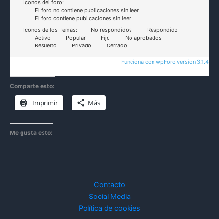
Iconos del foro:
El foro no contiene publicaciones sin leer
El foro contiene publicaciones sin leer
Iconos de los Temas:
No respondidos
Respondido
Activo
Popular
Fijo
No aprobados
Resuelto
Privado
Cerrado
Funciona con wpForo version 3.1.4
Comparte esto:
Imprimir
Más
Me gusta esto:
Contacto
Social Media
Política de cookies