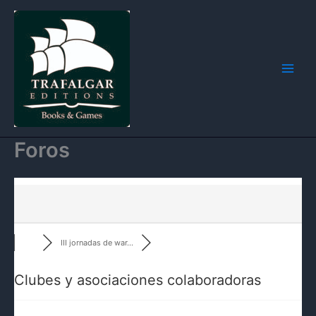
Ir
Blog
al
contenido
Foros
III jornadas de war...
Clubes y asociaciones colaboradoras